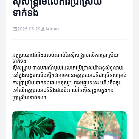
ស៊ីសង្រ្គាមលើការប្រាស្រ័យ
ទាក់ទង
2026-06-29
Admin
អត្ថប្រយោជន៍និងផលប៉ះពាល់នៃស៊ីសង្រ្គាមលើការប្រាស្រ័យ
ទាក់ទង
ស៊ីសង្រ្គាម ជាឧបករណ៍មួយដែលគេប្រើប្រាស់យ៉ាងទូលំទូលាយ
នៅក្នុងសង្គមសម័យថ្មី។ វាអាចមានអត្ថប្រយោជន៍ជាច្រើនសម្រាប់
ការប្រាស្រ័យទាក់ទងរវាងមនុស្ស។ ក្នុងអត្ថបទនេះ យើងនឹងចុះ
ទៅលើអត្ថប្រយោជន៍និងផលប៉ះពាល់នៃស៊ីសង្រ្គាមក្នុងការ
ប្រាស្រ័យទាក់ទង។