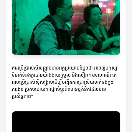
ការប្រើប្រាស់ស៊ីសង្រ្គាមមានអត្ថប្រយោជន៍ដូចជា អាចឲ្យមនុស្ស
ទំនាក់ទំនងគ្នាបានយ៉ាងងាយស្រួល និងលឿន។ ឧទាហរណ៍ គេ
អាចប្រើប្រាស់ស៊ីសង្រ្គាមដើម្បីបង្កើតការប្រាស្រ័យទាក់ទងក្នុង
ការងារ ប្រកបដោយការផ្លាស់ប្តូរព័ត៌មានឬគំនិតដែលមាន
ប្រសិទ្ធភាព។