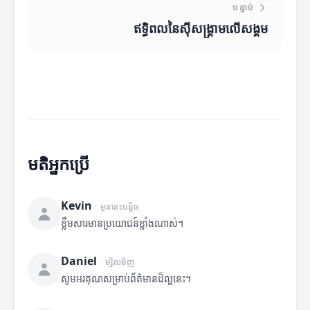
បន្ទាប់
ឥទ្ធិពលនៃស៊ីសង្រ្គាមលើសង្គម
មតិអ្នកប្រើ
Kevin
មុននេះបន្តិច
ខ្លឹមសារមានប្រយោជន៍ខ្លាំងណាស់។
Daniel
ម្សិលមិញ
សូមអរគុណសម្រាប់ព័ត៌មានដ៏ល្អនេះ។