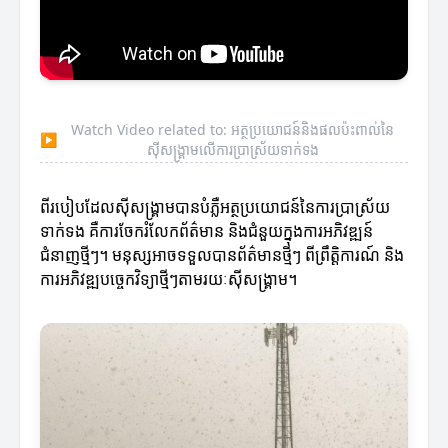
Watch Video related to: អត្ថប្រយោជន៍និងផលប៉ះពាល់នៃ
▶
ស៊ីសង្រ្គាមលើការប្រាស្រ័យទាក់ទង
ពីរបៀបដែលស៊ីសង្រ្គាមបានបំភ្លឺអត្ថប្រយោជន៍នៃការប្រាស្រ័យ
ទាក់ទង គឺការចែករំលែកព័ត៌មាន និងជំនួយក្នុងការអភិវឌ្ឍន៍
ជំនាញថ្មីៗ។ មនុស្សអាចទទួលបានព័ត៌មានថ្មីៗ ពីព្រឹត្តិការណ៍ និង
ការអភិវឌ្ឍបច្ចេកវិទ្យាថ្មីៗតាមរយៈស៊ីសង្រ្គាម។