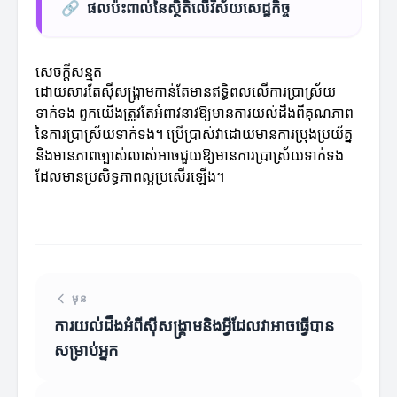
🔗
ផលប៉ះពាល់នៃស្ថិតិលើវិស័យសេដ្ឋកិច្ច
សេចក្តីសន្មត
ដោយសារតែស៊ីសង្រ្គាមកាន់តែមានឥទ្ធិពលលើការប្រាស្រ័យ
ទាក់ទង ពួកយើងត្រូវតែអំពាវនាវឱ្យមានការយល់ដឹងពីគុណភាព
នៃការប្រាស្រ័យទាក់ទង។ ប្រើប្រាស់វាដោយមានការប្រុងប្រយ័ត្ន
និងមានភាពច្បាស់លាស់អាចជួយឱ្យមានការប្រាស្រ័យទាក់ទង
ដែលមានប្រសិទ្ធភាពល្អប្រសើរឡើង។
មុន
ការយល់ដឹងអំពីស៊ីសង្រ្គាមនិងអ្វីដែលវាអាចធ្វើបាន
សម្រាប់អ្នក