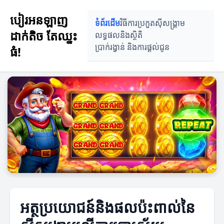
បៀរអនឡាញ
ទំព័រដើម
វិធីការប្រកួត
ស៊ីសង្រ្គាម
ដាក់តិច តែឈ្នះ
លទ្ធផលនិងស្ថិតិ
ប្រាក់រង្វាន់ និងការផ្តល់ជូន
ធំ!
អត្ថប្រយោជន៍និងផលប៉ះពាល់នៃ