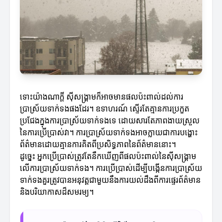
ទោះយ៉ាងណាក្តី ស៊ីសង្រ្គាមក៏អាចមានផលប៉ះពាល់ដល់ការ
ប្រាស្រ័យទាក់ទងផងដែរ។ ឧទាហរណ៍ ស្ទើរតែគ្មានការប្រកួត
ប្រជែងក្នុងការប្រាស្រ័យទាក់ទងទេ ដោយសារតែភាពងាយស្រួល
នៃការប្រើប្រាស់វា។ ការប្រាស្រ័យទាក់ទងអាចក្លាយជាការបង្ហោះ
ព័ត៌មានដោយគ្មានការគិតពីប្រសិទ្ធភាពនៃព័ត៌មាននោះ។
ដូច្នេះ អ្នកប្រើប្រាស់ត្រូវតែនឹកឃើញពីផលប៉ះពាល់នៃស៊ីសង្រ្គាម
លើការប្រាស្រ័យទាក់ទង។ ការប្រើប្រាស់ដើម្បីបង្កើនការប្រាស្រ័យ
ទាក់ទងគួរត្រូវបានអនុវត្តជាមួយនឹងការយល់ដឹងពីការផ្ទេរព័ត៌មាន
និងបរិយាកាសដ៏សមរម្យ។