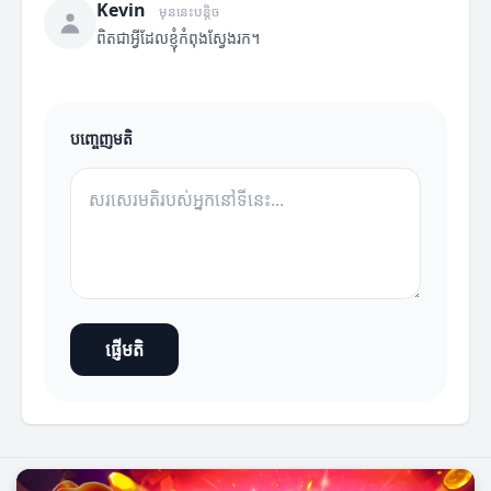
Kevin
មុននេះបន្តិច
ពិតជាអ្វីដែលខ្ញុំកំពុងស្វែងរក។
បញ្ចេញមតិ
ផ្ញើមតិ