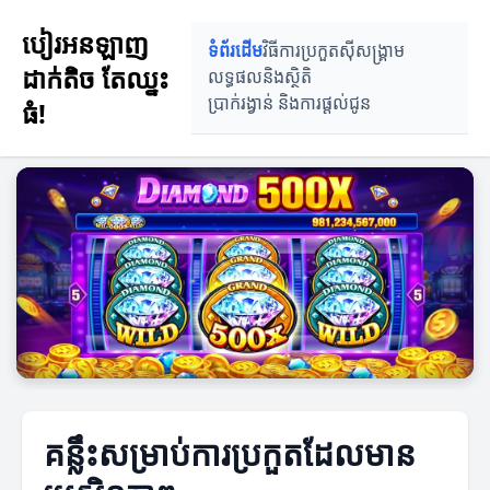
បៀរអនឡាញ
ទំព័រដើម
វិធីការប្រកួត
ស៊ីសង្រ្គាម
ដាក់តិច តែឈ្នះ
លទ្ធផលនិងស្ថិតិ
ប្រាក់រង្វាន់ និងការផ្តល់ជូន
ធំ!
គន្លឹះសម្រាប់ការប្រកួតដែលមាន